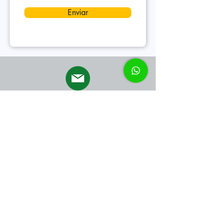
Enviar
Contato por Email
reservas@apapaubrasil.com
comercial@apapaubrasil.com
reservas2@apapaubrasil.com
Nosso Endereço
Avenida Doze de Novembro, 12.300