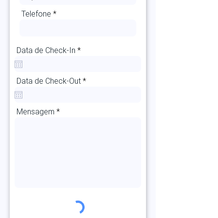
Telefone
r
Data de Check-In
*
e
q
u
r
Data de Check-Out
i
*
e
r
q
e
u
d
Mensagem
i
r
e
d